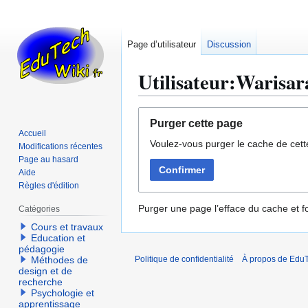
Page d’utilisateur
Discussion
Utilisateur:Warisa
Aller
Aller
Purger cette page
à
à
Accueil
Voulez-vous purger le cache de cett
la
la
Modifications récentes
navigation
recherche
Page au hasard
Confirmer
Aide
Règles d'édition
Purger une page l’efface du cache et fo
Catégories
Cours et travaux
Education et
pédagogie
Méthodes de
Politique de confidentialité
À propos de EduT
design et de
recherche
Psychologie et
apprentissage