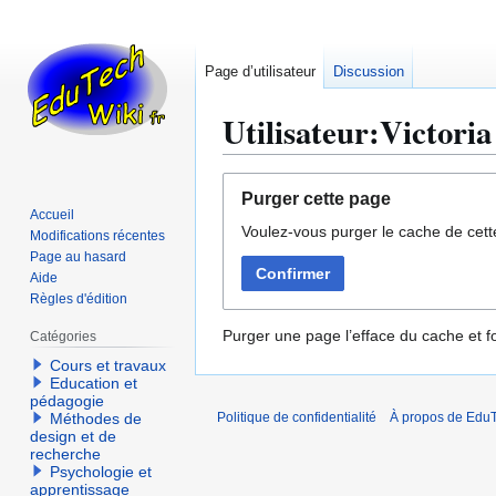
Page d’utilisateur
Discussion
Utilisateur:Victoria
Aller
Aller
Purger cette page
à
à
Accueil
Voulez-vous purger le cache de cett
la
la
Modifications récentes
navigation
recherche
Page au hasard
Confirmer
Aide
Règles d'édition
Purger une page l’efface du cache et fo
Catégories
Cours et travaux
Education et
pédagogie
Méthodes de
Politique de confidentialité
À propos de EduT
design et de
recherche
Psychologie et
apprentissage