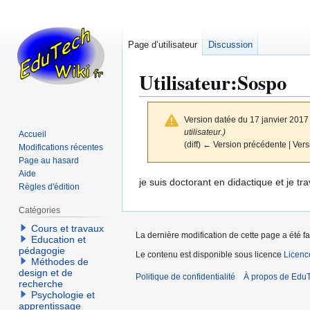
Page d’utilisateur
Discussion
Utilisateur
:
Sospo
Version datée du 17 janvier 2017
utilisateur.)
Accueil
(diff) ← Version précédente | Versi
Modifications récentes
Page au hasard
Aide
Aller
Aller
je suis doctorant en didactique et je t
Règles d'édition
à
à
Catégories
la
la
navigation
recherche
Cours et travaux
La dernière modification de cette page a été fa
Education et
pédagogie
Le contenu est disponible sous licence
Licen
Méthodes de
design et de
Politique de confidentialité
À propos de EduT
recherche
Psychologie et
apprentissage