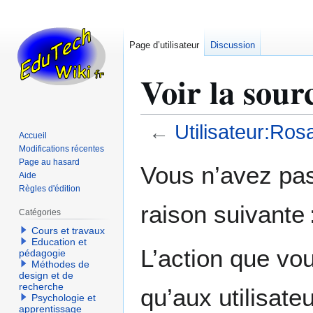
Page d’utilisateur
Discussion
Voir la sour
←
Utilisateur:Ros
Accueil
Modifications récentes
Aller
Aller
Page au hasard
Vous n’avez pas 
Aide
à
à
Règles d'édition
la
la
raison suivante 
navigation
recherche
Catégories
Cours et travaux
Education et
L’action que vo
pédagogie
Méthodes de
design et de
recherche
qu’aux utilisate
Psychologie et
apprentissage