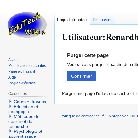
Page d’utilisateur
Discussion
Utilisateur:Renard
Aller
Aller
Purger cette page
à
à
Accueil
Voulez-vous purger le cache de cett
la
la
Modifications récentes
navigation
recherche
Page au hasard
Confirmer
Aide
Règles d'édition
Purger une page l’efface du cache et fo
Catégories
Cours et travaux
Education et
pédagogie
Méthodes de
Politique de confidentialité
À propos de EduT
design et de
recherche
Psychologie et
apprentissage