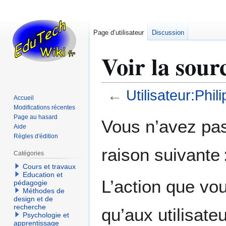
Page d’utilisateur
Discussion
Voir la sour
←
Utilisateur:Phil
Accueil
Modifications récentes
Aller
Aller
Page au hasard
Vous n’avez pas 
Aide
à
à
Règles d'édition
la
la
raison suivante 
navigation
recherche
Catégories
Cours et travaux
Education et
L’action que vo
pédagogie
Méthodes de
design et de
recherche
qu’aux utilisate
Psychologie et
apprentissage