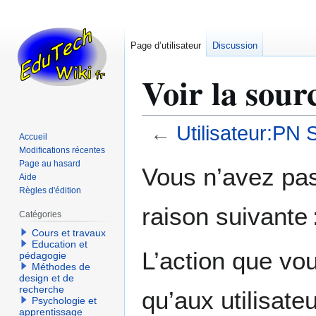
Page d’utilisateur
Discussion
Voir la sour
←
Utilisateur:PN
Accueil
Modifications récentes
Aller
Aller
Page au hasard
Vous n’avez pas 
Aide
à
à
Règles d'édition
la
la
raison suivante 
navigation
recherche
Catégories
Cours et travaux
Education et
L’action que vo
pédagogie
Méthodes de
design et de
recherche
qu’aux utilisate
Psychologie et
apprentissage