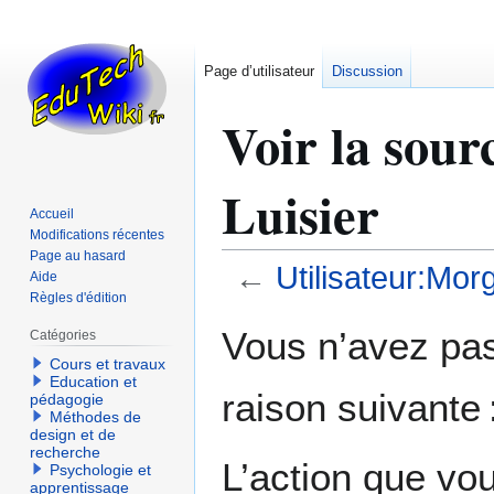
Page d’utilisateur
Discussion
Voir la sour
Luisier
Accueil
Modifications récentes
Page au hasard
←
Utilisateur:Mor
Aide
Règles d'édition
Aller
Aller
Vous n’avez pas 
Catégories
à
à
Cours et travaux
la
la
Education et
raison suivante 
navigation
recherche
pédagogie
Méthodes de
design et de
recherche
L’action que vo
Psychologie et
apprentissage