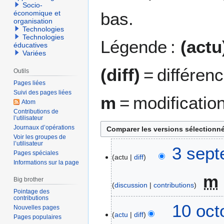
Socio-
bas.
économique et
organisation
Technologies
Technologies
Légende :
(actu
éducatives
Variées
(diff)
= différen
Outils
Pages liées
Suivi des pages liées
m
= modificatio
Atom
Contributions de
l’utilisateur
Journaux d’opérations
Voir les groupes de
l’utilisateur
3
3 sept
Pages spéciales
actu
diff
s
Informations sur la page
e
m
p
Big brother
discussion
contributions
t
Pointage des
contributions
A
e
1
10 oct
Nouvelles pages
u
m
actu
diff
0
Pages populaires
c
b