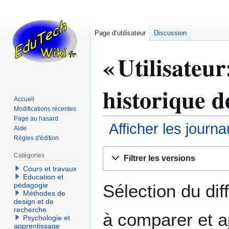
Page d’utilisateur
Discussion
« Utilisateu
historique d
Accueil
Modifications récentes
Page au hasard
Afficher les journ
Aide
Règles d'édition
Aller
Aller
Catégories
Filtrer les versions
à
à
Cours et travaux
la
la
Education et
navigation
recherche
Sélection du dif
pédagogie
Méthodes de
design et de
recherche
à comparer et a
Psychologie et
apprentissage