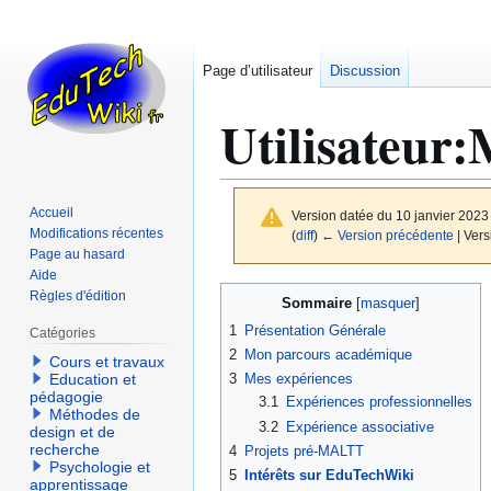
Page d’utilisateur
Discussion
Utilisateur
:
Accueil
Version datée du 10 janvier 2023
Modifications récentes
(
diff
)
← Version précédente
| Vers
Page au hasard
Aide
Aller
Aller
Règles d'édition
Sommaire
à
à
1
Présentation Générale
Catégories
la
la
2
Mon parcours académique
Cours et travaux
navigation
recherche
3
Mes expériences
Education et
pédagogie
3.1
Expériences professionnelles
Méthodes de
3.2
Expérience associative
design et de
recherche
4
Projets pré-MALTT
Psychologie et
5
Intérêts sur EduTechWiki
apprentissage