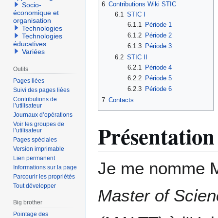
6
Contributions Wiki STIC
Socio-
économique et
6.1
STIC I
organisation
6.1.1
Période 1
Technologies
6.1.2
Période 2
Technologies
éducatives
6.1.3
Période 3
Variées
6.2
STIC II
6.2.1
Période 4
Outils
6.2.2
Période 5
Pages liées
6.2.3
Période 6
Suivi des pages liées
Contributions de
7
Contacts
l’utilisateur
Journaux d’opérations
Présentation
Voir les groupes de
l’utilisateur
Pages spéciales
Version imprimable
Lien permanent
Je me nomme Mél
Informations sur la page
Parcourir les propriétés
Tout développer
Master of Scien
Big brother
Pointage des