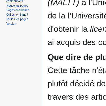
(MALTT)
à l'Un
contributions
Nouvelles pages
Pages populaires
de la l'Univers
Qui est en ligne?
Toutes les pages
Version
d'obtenir la
lice
ai acquis des c
Que dire de pl
Cette tâche n'éta
plutôt décidé d
travers des arti