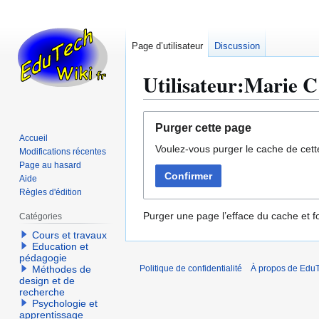
Page d’utilisateur
Discussion
Utilisateur:Marie C
Aller
Aller
Purger cette page
à
à
Accueil
Voulez-vous purger le cache de cett
la
la
Modifications récentes
navigation
recherche
Page au hasard
Confirmer
Aide
Règles d'édition
Purger une page l’efface du cache et fo
Catégories
Cours et travaux
Education et
pédagogie
Méthodes de
Politique de confidentialité
À propos de EduT
design et de
recherche
Psychologie et
apprentissage