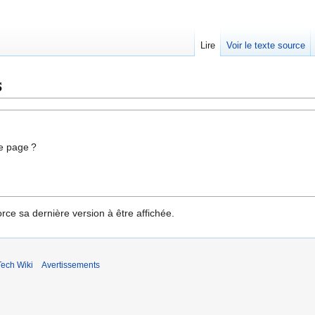
Lire
Voir le texte source
s
e page ?
rce sa dernière version à être affichée.
ech Wiki
Avertissements