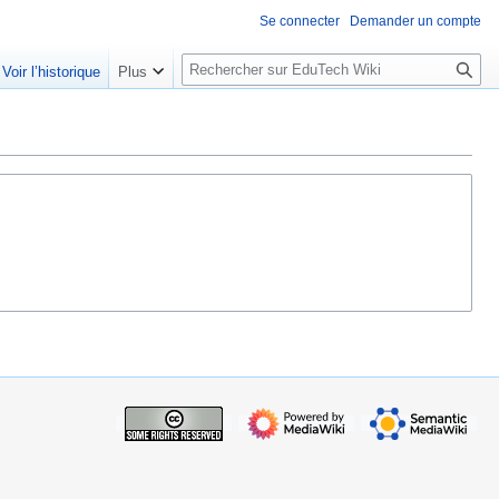
Se connecter
Demander un compte
R
Voir l’historique
Plus
e
c
h
e
r
c
h
e
r