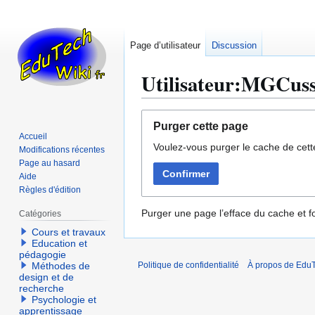
Page d’utilisateur
Discussion
Utilisateur:MGCus
Aller
Aller
Purger cette page
à
à
Accueil
Voulez-vous purger le cache de cett
la
la
Modifications récentes
navigation
recherche
Page au hasard
Confirmer
Aide
Règles d'édition
Purger une page l’efface du cache et fo
Catégories
Cours et travaux
Education et
pédagogie
Méthodes de
Politique de confidentialité
À propos de EduT
design et de
recherche
Psychologie et
apprentissage