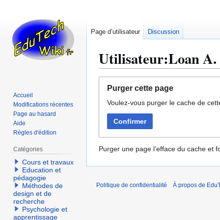
Page d’utilisateur
Discussion
Utilisateur:Loan A.
Aller
Aller
Purger cette page
à
à
Accueil
Voulez-vous purger le cache de cett
la
la
Modifications récentes
navigation
recherche
Page au hasard
Confirmer
Aide
Règles d'édition
Purger une page l’efface du cache et fo
Catégories
Cours et travaux
Education et
pédagogie
Méthodes de
Politique de confidentialité
À propos de EduT
design et de
recherche
Psychologie et
apprentissage