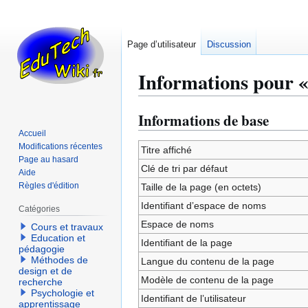
Page d’utilisateur
Discussion
Informations pour « 
Informations de base
Aller
Aller
à
à
Accueil
Modifications récentes
la
la
Titre affiché
Page au hasard
navigation
recherche
Clé de tri par défaut
Aide
Règles d'édition
Taille de la page (en octets)
Identifiant dʼespace de noms
Catégories
Espace de noms
Cours et travaux
Education et
Identifiant de la page
pédagogie
Méthodes de
Langue du contenu de la page
design et de
Modèle de contenu de la page
recherche
Psychologie et
Identifiant de l’utilisateur
apprentissage