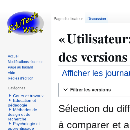
Page d’utilisateur
Discussion
« Utilisateu
des versions
Accueil
Modifications récentes
Page au hasard
Afficher les journ
Aide
Règles d'édition
Aller
Aller
Catégories
Filtrer les versions
à
à
Cours et travaux
la
la
Education et
navigation
recherche
Sélection du dif
pédagogie
Méthodes de
design et de
recherche
à comparer et a
Psychologie et
apprentissage