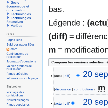
Socio-
bas.
économique et
organisation
Technologies
Technologies
Légende :
(actu
éducatives
Variées
(diff)
= différen
Outils
Pages liées
Suivi des pages liées
m
= modificatio
Atom
Contributions de
l’utilisateur
Journaux d’opérations
Voir les groupes de
l’utilisateur
2
20 sep
Pages spéciales
actu
diff
0
Informations sur la page
s
m
e
Big brother
discussion
contributions
p
Pointage des
contributions
A
t
20 sep
Nouvelles pages
u
e
actu
diff
Pages populaires
c
m