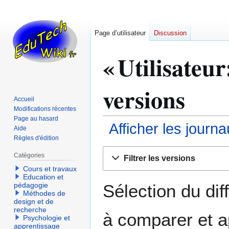
Page d’utilisateur
Discussion
« Utilisateur
versions
Accueil
Modifications récentes
Page au hasard
Afficher les journ
Aide
Règles d'édition
Aller
Aller
Catégories
Filtrer les versions
à
à
Cours et travaux
la
la
Education et
navigation
recherche
Sélection du dif
pédagogie
Méthodes de
design et de
recherche
à comparer et a
Psychologie et
apprentissage