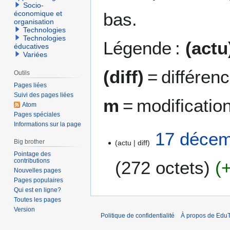
Socio-
bas.
économique et
organisation
Technologies
Technologies
Légende :
(actu
éducatives
Variées
(diff)
= différen
Outils
Pages liées
Suivi des pages liées
m
= modificatio
Atom
Pages spéciales
Informations sur la page
1
17 décem
Big brother
actu
diff
7
Pointage des
d
contributions
272 octets
é
Nouvelles pages
c
Pages populaires
A
e
Qui est en ligne?
u
m
Toutes les pages
c
Version
b
Politique de confidentialité
À propos de EduT
u
r