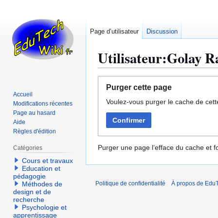
Page d’utilisateur
Discussion
Utilisateur:Golay 
Aller
Aller
Purger cette page
à
à
Accueil
Voulez-vous purger le cache de cett
la
la
Modifications récentes
navigation
recherche
Page au hasard
Confirmer
Aide
Règles d'édition
Purger une page l’efface du cache et fo
Catégories
Cours et travaux
Education et
pédagogie
Méthodes de
Politique de confidentialité
À propos de EduT
design et de
recherche
Psychologie et
apprentissage