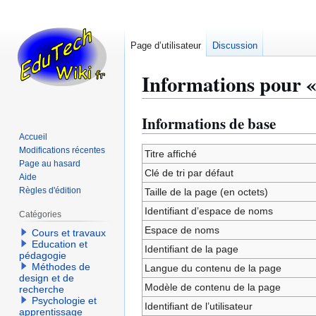
Page d’utilisateur
Discussion
Informations pour «
Informations de base
Aller
Aller
à
à
Accueil
Modifications récentes
la
la
Titre affiché
Page au hasard
navigation
recherche
Clé de tri par défaut
Aide
Règles d'édition
Taille de la page (en octets)
Identifiant dʼespace de noms
Catégories
Espace de noms
Cours et travaux
Education et
Identifiant de la page
pédagogie
Méthodes de
Langue du contenu de la page
design et de
Modèle de contenu de la page
recherche
Psychologie et
Identifiant de l’utilisateur
apprentissage