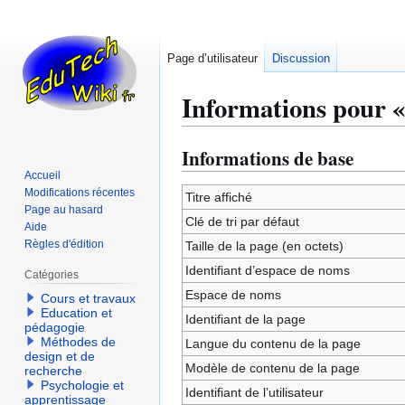
Page d’utilisateur
Discussion
Informations pour «
Informations de base
Aller
Aller
à
à
Accueil
Modifications récentes
la
la
Titre affiché
Page au hasard
navigation
recherche
Clé de tri par défaut
Aide
Règles d'édition
Taille de la page (en octets)
Identifiant dʼespace de noms
Catégories
Espace de noms
Cours et travaux
Education et
Identifiant de la page
pédagogie
Méthodes de
Langue du contenu de la page
design et de
Modèle de contenu de la page
recherche
Psychologie et
Identifiant de l’utilisateur
apprentissage