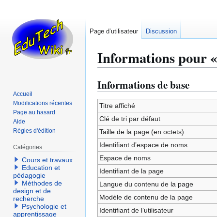
Page d’utilisateur
Discussion
Informations pour «
Informations de base
Aller
Aller
à
à
Accueil
Modifications récentes
la
la
Titre affiché
Page au hasard
navigation
recherche
Clé de tri par défaut
Aide
Règles d'édition
Taille de la page (en octets)
Identifiant dʼespace de noms
Catégories
Espace de noms
Cours et travaux
Education et
Identifiant de la page
pédagogie
Méthodes de
Langue du contenu de la page
design et de
Modèle de contenu de la page
recherche
Psychologie et
Identifiant de l’utilisateur
apprentissage