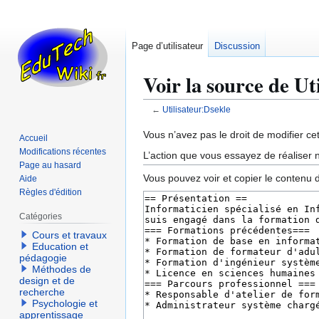
Page d’utilisateur
Discussion
Voir la source de Ut
←
Utilisateur:Dsekle
Aller
Aller
Vous n’avez pas le droit de modifier cet
Accueil
à
à
Modifications récentes
L’action que vous essayez de réaliser n
la
la
Page au hasard
Vous pouvez voir et copier le contenu 
Aide
navigation
recherche
Règles d'édition
Catégories
Cours et travaux
Education et
pédagogie
Méthodes de
design et de
recherche
Psychologie et
apprentissage