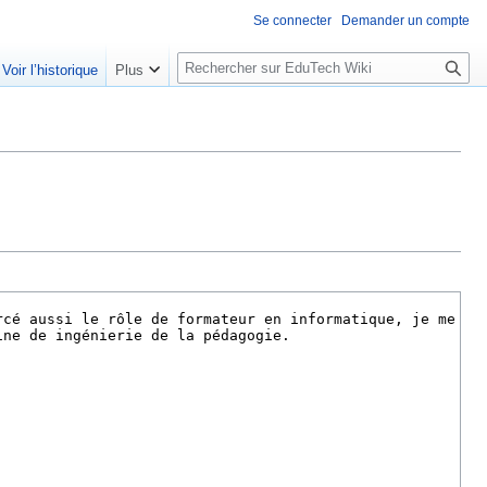
Se connecter
Demander un compte
R
Voir l’historique
Plus
e
c
h
e
r
c
h
e
r