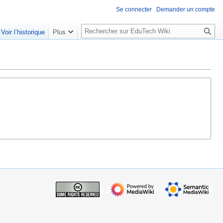
Se connecter
Demander un compte
R
Voir l’historique
Plus
e
c
h
e
r
c
h
e
r