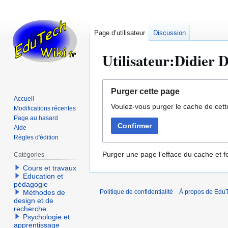
Page d’utilisateur
Discussion
Utilisateur:Didier 
Aller
Aller
Purger cette page
à
à
Accueil
Voulez-vous purger le cache de cett
la
la
Modifications récentes
navigation
recherche
Page au hasard
Confirmer
Aide
Règles d'édition
Purger une page l’efface du cache et fo
Catégories
Cours et travaux
Education et
pédagogie
Méthodes de
Politique de confidentialité
À propos de EduT
design et de
recherche
Psychologie et
apprentissage