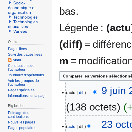
Socio-
bas.
économique et
organisation
Technologies
Technologies
Légende :
(actu
éducatives
Variées
(diff)
= différen
Outils
Pages liées
Suivi des pages liées
m
= modificatio
Atom
Contributions de
l’utilisateur
Journaux d’opérations
Voir les groupes de
l’utilisateur
9
9 juin
Pages spéciales
actu
diff
j
Informations sur la page
u
138 octets
i
Big brother
n
Pointage des
contributions
A
2
2
23 oct
Nouvelles pages
u
0
actu
diff
3
Pages populaires
c
0