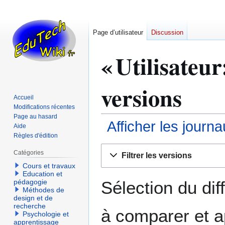
Page d’utilisateur
Discussion
« Utilisateu
versions
Accueil
Modifications récentes
Page au hasard
Afficher les journ
Aide
Règles d'édition
Aller
Aller
Catégories
Filtrer les versions
à
à
Cours et travaux
la
la
Education et
navigation
recherche
Sélection du dif
pédagogie
Méthodes de
design et de
recherche
à comparer et a
Psychologie et
apprentissage