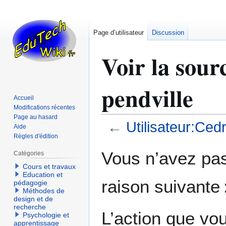
Page d’utilisateur
Discussion
Voir la sour
pendville
Accueil
Modifications récentes
Page au hasard
←
Utilisateur:Cedr
Aide
Règles d'édition
Aller
Aller
Vous n’avez pas 
Catégories
à
à
Cours et travaux
la
la
Education et
raison suivante 
navigation
recherche
pédagogie
Méthodes de
design et de
recherche
L’action que vo
Psychologie et
apprentissage