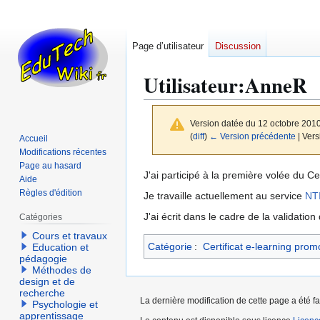
Page d’utilisateur
Discussion
Utilisateur
:
AnneR
Version datée du 12 octobre 201
(
diff
)
← Version précédente
| Vers
Accueil
Modifications récentes
Page au hasard
Aller
Aller
J'ai participé à la première volée du 
Aide
à
à
Règles d'édition
Je travaille actuellement au service
NT
la
la
J'ai écrit dans le cadre de la validati
Catégories
navigation
recherche
Cours et travaux
Catégorie
:
Certificat e-learning prom
Education et
pédagogie
Méthodes de
design et de
recherche
La dernière modification de cette page a été fa
Psychologie et
apprentissage