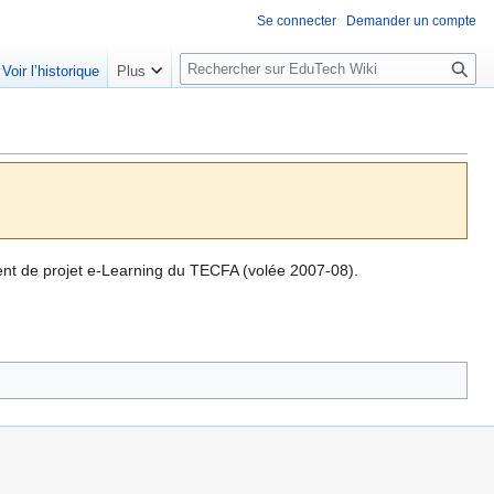
Se connecter
Demander un compte
R
Voir l’historique
Plus
e
c
h
e
r
c
h
e
ment de projet e-Learning du TECFA (volée 2007-08).
r