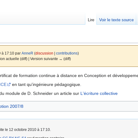
Lire
Voir le texte source
0 à 17:10 par
AnneR
(
discussion
|
contributions
)
ion actuelle (diff) | Version suivante → (diff)
Certificat de formation continue à distance en Conception et développe
ICE
en tant qu'ingénieure pédagogique.
on du module de D. Schneider un article sur
L'écriture collective
otion 2007/8
ite le 12 octobre 2010 à 17:10.