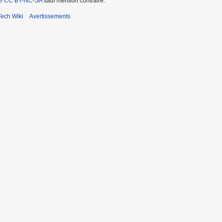
ce CC BY-NC-SA
sauf mention contraire.
ech Wiki
Avertissements