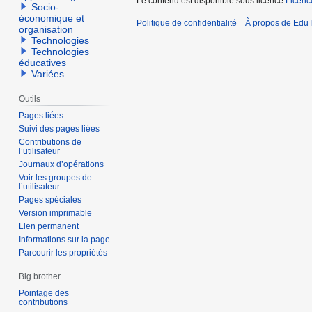
Le contenu est disponible sous licence
Licen
Socio-
économique et
Politique de confidentialité
À propos de EduT
organisation
Technologies
Technologies
éducatives
Variées
Outils
Pages liées
Suivi des pages liées
Contributions de
l’utilisateur
Journaux d’opérations
Voir les groupes de
l’utilisateur
Pages spéciales
Version imprimable
Lien permanent
Informations sur la page
Parcourir les propriétés
Big brother
Pointage des
contributions