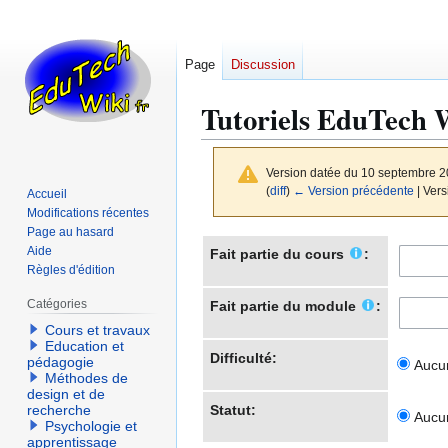
Page
Discussion
Tutoriels EduTech 
Version datée du 10 septembre 2
(
diff
)
← Version précédente
| Vers
Accueil
Modifications récentes
Page au hasard
Aller
Aller
Aide
Fait partie du cours
:
à
à
Règles d'édition
la
la
Catégories
Fait partie du module
:
navigation
recherche
Cours et travaux
Education et
Difficulté:
pédagogie
Aucun
Méthodes de
design et de
Statut:
recherche
Aucun
Psychologie et
apprentissage