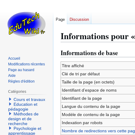
Page
Discussion
Informations pour 
Informations de base
Aller
Aller
à
à
Accueil
Modifications récentes
la
la
Titre affiché
Page au hasard
navigation
recherche
Clé de tri par défaut
Aide
Règles d'édition
Taille de la page (en octets)
Identifiant dʼespace de noms
Catégories
Identifiant de la page
Cours et travaux
Education et
Langue du contenu de la page
pédagogie
Méthodes de
Modèle de contenu de la page
design et de
Indexation par robots
recherche
Psychologie et
Nombre de redirections vers cette pa
apprentissage