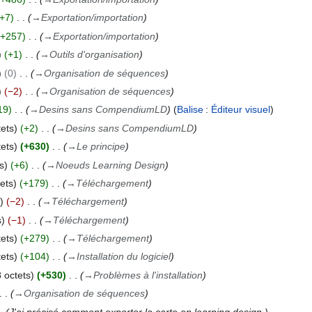
+7
→
Exportation/importation
+257
→
Exportation/importation
+1
→
Outils d'organisation
0
→
Organisation de séquences
−2
→
Organisation de séquences
19
→
Desins sans CompendiumLD
Balise
:
Éditeur visuel
ets
+2
→
Desins sans CompendiumLD
ets
+630
→
Le principe
s
+6
→
Noeuds Learning Design
ets
+179
→
Téléchargement
−2
→
Téléchargement
s
−1
→
Téléchargement
ets
+279
→
Téléchargement
ets
+104
→
Installation du logiciel
 octets
+530
→
Problèmes à l'installation
→
Organisation de séquences
J'ai précisé comment exporter la carte en learning design.