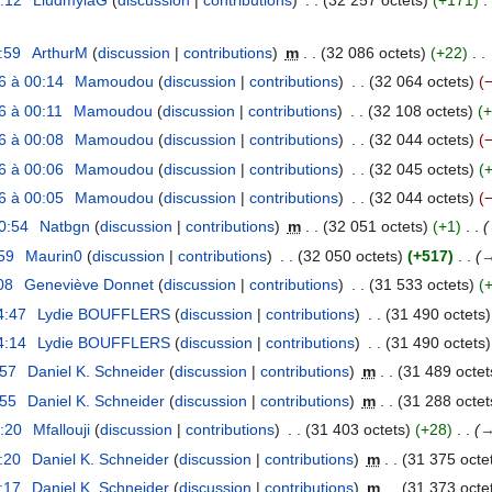
4:59
ArthurM
discussion
contributions
m
32 086 octets
+22
6 à 00:14
Mamoudou
discussion
contributions
32 064 octets
6 à 00:11
Mamoudou
discussion
contributions
32 108 octets
+
6 à 00:08
Mamoudou
discussion
contributions
32 044 octets
6 à 00:06
Mamoudou
discussion
contributions
32 045 octets
6 à 00:05
Mamoudou
discussion
contributions
32 044 octets
0:54
Natbgn
discussion
contributions
m
32 051 octets
+1
59
Maurin0
discussion
contributions
32 050 octets
+517
08
Geneviève Donnet
discussion
contributions
31 533 octets
4:47
Lydie BOUFFLERS
discussion
contributions
31 490 octets
4:14
Lydie BOUFFLERS
discussion
contributions
31 490 octets
:57
Daniel K. Schneider
discussion
contributions
m
31 489 octet
:55
Daniel K. Schneider
discussion
contributions
m
31 288 octet
7:20
Mfallouji
discussion
contributions
31 403 octets
+28
1:20
Daniel K. Schneider
discussion
contributions
m
31 375 octe
1:17
Daniel K. Schneider
discussion
contributions
m
31 373 octe