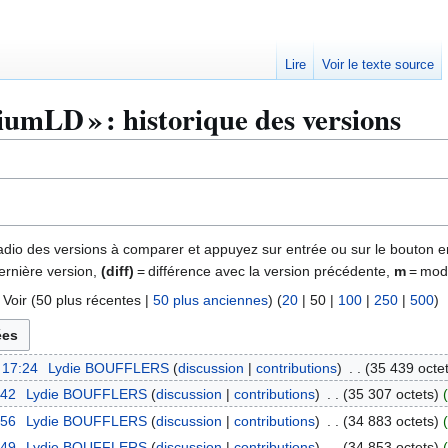
Lire
Voir le texte source
umLD » : historique des versions
 radio des versions à comparer et appuyez sur entrée ou sur le bouton e
ernière version,
(diff)
= différence avec la version précédente,
m
= modi
 Voir (
50 plus récentes
|
50 plus anciennes
) (
20
|
50
|
100
|
250
|
500
)
 17:24
Lydie BOUFFLERS
discussion
contributions
35 439 octe
:42
Lydie BOUFFLERS
discussion
contributions
35 307 octets
:56
Lydie BOUFFLERS
discussion
contributions
34 883 octets
:49
Lydie BOUFFLERS
discussion
contributions
34 853 octets