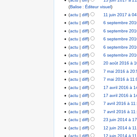
1
2
s
v
a
2
Balise
:
Éditeur visuel
3
0
2
e
v
0
j
1
actu
diff
11 juin 2017 à 0
1
0
m
r
u
9
A
1
1
actu
diff
6 septembre 201
6
b
i
i
u
j
9
s
actu
diff
6 septembre 201
r
l
n
c
u
e
e
actu
diff
6 septembre 201
2
2
u
i
p
2
0
actu
diff
6 septembre 201
0
n
n
t
0
1
1
r
actu
diff
6 septembre 201
2
e
1
8
7
é
0
actu
diff
20 août 2016 à 1
2
m
8
s
1
0
b
actu
diff
7 mai 2016 à 20:
7
u
7
a
r
m
actu
diff
7 mai 2016 à 11:
m
o
e
a
A
actu
diff
17 avril 2016 à 1
1
é
û
2
i
u
7
d
actu
diff
17 avril 2016 à 1
t
0
2
c
a
e
actu
diff
7 avril 2016 à 11
7
2
1
0
u
v
s
a
0
6
actu
diff
7 avril 2016 à 11
1
n
r
m
v
1
6
r
actu
diff
23 juin 2014 à 1
2
i
o
r
6
é
3
actu
diff
12 juin 2014 à 1
1
l
d
i
s
j
2
2
i
actu
diff
12 juin 2014 à 1