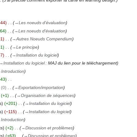
−44
→
Les noeuds d'évaluation
64
→
Les noeuds d'évaluation
−1
→
Autres Noeuds Compendium
+1
→
Le principe
−7
→
Installation du logiciel
→
Installation du logiciel
:
MAJ du lien pour le téléchargement
→
Introduction
+43
0
→
Exportation/importation
+1
→
Organisation de séquences
s
+201
→
Installation du logiciel
s
−115
→
Installation du logiciel
→
Introduction
ts
+2
→
Discussion et problèmes
ts
+63
→
Discussion et problèmes