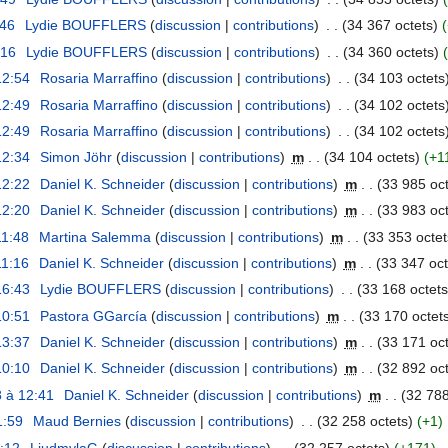
:46
Lydie BOUFFLERS
discussion
contributions
34 367 octets
:16
Lydie BOUFFLERS
discussion
contributions
34 360 octets
12:54
Rosaria Marraffino
discussion
contributions
34 103 octets
12:49
Rosaria Marraffino
discussion
contributions
34 102 octets
12:49
Rosaria Marraffino
discussion
contributions
34 102 octets
12:34
Simon Jöhr
discussion
contributions
m
34 104 octets
+1
12:22
Daniel K. Schneider
discussion
contributions
m
33 985 oct
12:20
Daniel K. Schneider
discussion
contributions
m
33 983 oct
11:48
Martina Salemma
discussion
contributions
m
33 353 octet
11:16
Daniel K. Schneider
discussion
contributions
m
33 347 oct
16:43
Lydie BOUFFLERS
discussion
contributions
33 168 octets
10:51
Pastora GGarcía
discussion
contributions
m
33 170 octet
13:37
Daniel K. Schneider
discussion
contributions
m
33 171 oct
10:10
Daniel K. Schneider
discussion
contributions
m
32 892 oct
 à 12:41
Daniel K. Schneider
discussion
contributions
m
32 788
1:59
Maud Bernies
discussion
contributions
32 258 octets
+1
1:12
LiudmylaG
discussion
contributions
32 257 octets
+171