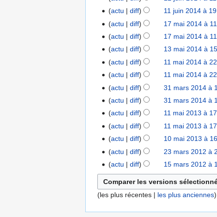
l
u
u
j
0
f
actu
diff
11 juin 2014 à 1
1
2
m
i
u
1
i
1
0
actu
diff
17 mai 2014 à 11
1
é
n
i
6
c
j
1
7
d
actu
diff
17 mai 2014 à 11
2
n
a
u
6
m
e
0
actu
diff
13 mai 2014 à 1
1
2
t
i
a
s
1
3
0
i
actu
diff
11 mai 2014 à 22
1
n
i
m
4
m
1
o
1
actu
diff
11 mai 2014 à 22
2
2
o
a
4
n
m
0
actu
diff
31 mars 2014 à 
3
0
d
i
s
a
1
1
1
i
actu
diff
31 mars 2014 à 
2
i
4
m
4
f
actu
diff
11 mai 2013 à 17
1
0
2
a
i
A
1
1
actu
diff
11 mai 2013 à 17
0
r
c
u
m
4
A
1
actu
diff
10 mai 2013 à 1
1
s
a
c
a
u
4
A
0
actu
diff
23 mars 2012 à 
2
2
t
u
i
c
u
m
3
0
i
actu
diff
15 mars 2012 à 
1
n
2
u
c
a
m
1
o
5
r
0
n
u
i
a
4
n
m
é
1
r
n
2
(
les plus récentes
|
les plus anciennes
)
r
s
a
s
3
é
r
0
s
r
u
s
é
1
2