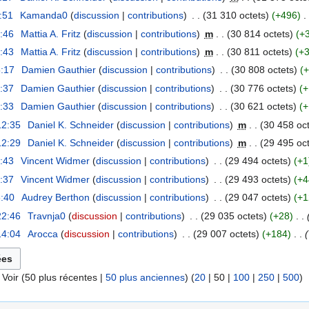
9:51
Kamanda0
discussion
contributions
31 310 octets
+496
:46
Mattia A. Fritz
discussion
contributions
m
30 814 octets
+
:43
Mattia A. Fritz
discussion
contributions
m
30 811 octets
+
5:17
Damien Gauthier
discussion
contributions
30 808 octets
+
:37
Damien Gauthier
discussion
contributions
30 776 octets
+
:33
Damien Gauthier
discussion
contributions
30 621 octets
+
12:35
Daniel K. Schneider
discussion
contributions
m
30 458 oct
12:29
Daniel K. Schneider
discussion
contributions
m
29 495 oct
:43
Vincent Widmer
discussion
contributions
29 494 octets
+1
:37
Vincent Widmer
discussion
contributions
29 493 octets
+4
6:40
Audrey Berthon
discussion
contributions
29 047 octets
+1
22:46
Travnja0
discussion
contributions
29 035 octets
+28
14:04
Arocca
discussion
contributions
29 007 octets
+184
 Voir (
50 plus récentes
|
50 plus anciennes
) (
20
|
50
|
100
|
250
|
500
)