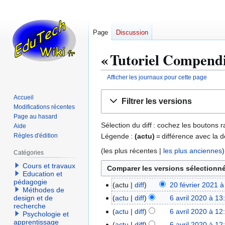
Page
Discussion
« Tutoriel Compendi
Afficher les journaux pour cette page
Aller
Aller
Accueil
Filtrer les versions
à
à
Modifications récentes
la
la
Page au hasard
Sélection du diff : cochez les boutons
Aide
navigation
recherche
Légende :
(actu)
= différence avec la d
Règles d'édition
(
les plus récentes
|
les plus anciennes
)
Catégories
Cours et travaux
Education et
pédagogie
actu
diff
20 février 2021 à
2
Méthodes de
0
actu
diff
6 avril 2020 à 13
design et de
6
recherche
f
a
actu
diff
6 avril 2020 à 12
Psychologie et
é
v
apprentissage
actu
diff
6 avril 2020 à 12