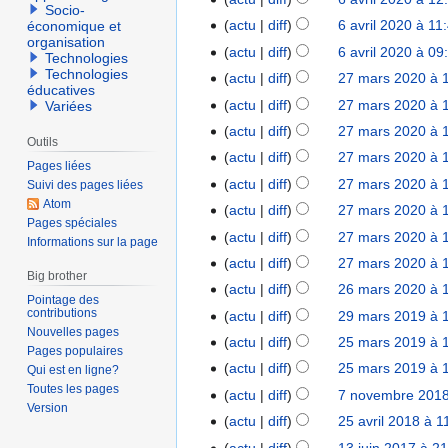
v
Socio-
r
actu
diff
6 avril 2020 à 11
économique et
r
i
organisation
actu
diff
6 avril 2020 à 09
i
Technologies
l
Technologies
e
actu
diff
27 mars 2020 à 
2
2
éducatives
r
7
0
actu
diff
27 mars 2020 à 
Variées
2
m
2
actu
diff
27 mars 2020 à 
0
Outils
a
0
actu
diff
27 mars 2020 à 
2
Pages liées
r
actu
diff
27 mars 2020 à 
Suivi des pages liées
1
s
Atom
actu
diff
27 mars 2020 à 
2
Pages spéciales
0
actu
diff
27 mars 2020 à 
Informations sur la page
2
actu
diff
27 mars 2020 à 
Big brother
0
actu
diff
26 mars 2020 à 
2
Pointage des
6
contributions
actu
diff
29 mars 2019 à 
2
Nouvelles pages
m
9
actu
diff
25 mars 2019 à 
2
Pages populaires
a
m
5
actu
diff
25 mars 2019 à 
Qui est en ligne?
r
a
m
Toutes les pages
actu
diff
7 novembre 2018
7
s
r
Version
a
n
actu
diff
25 avril 2018 à 1
2
2
s
r
o
5
0
actu
diff
13 juin 2017 à 2