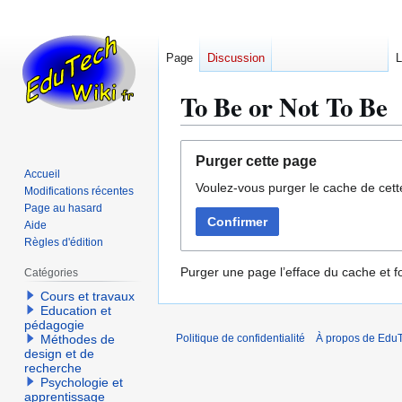
Page
Discussion
L
To Be or Not To Be
Aller
Aller
Purger cette page
à
à
Accueil
Voulez-vous purger le cache de cett
la
la
Modifications récentes
navigation
recherche
Page au hasard
Confirmer
Aide
Règles d'édition
Purger une page l’efface du cache et fo
Catégories
Cours et travaux
Education et
pédagogie
Méthodes de
Politique de confidentialité
À propos de EduT
design et de
recherche
Psychologie et
apprentissage