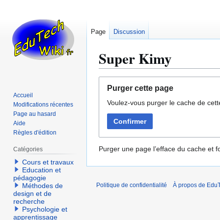
Page
Discussion
Super Kimy
Aller
Aller
Purger cette page
à
à
Accueil
Voulez-vous purger le cache de cett
la
la
Modifications récentes
navigation
recherche
Page au hasard
Confirmer
Aide
Règles d'édition
Purger une page l’efface du cache et fo
Catégories
Cours et travaux
Education et
pédagogie
Méthodes de
Politique de confidentialité
À propos de EduT
design et de
recherche
Psychologie et
apprentissage