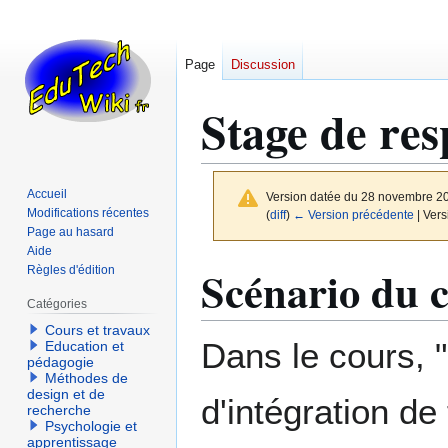
Page
Discussion
Stage de res
Accueil
Version datée du 28 novembre 2
Modifications récentes
(
diff
)
← Version précédente
| Vers
Page au hasard
Aide
Aller
Aller
Scénario du c
Règles d'édition
à
à
Catégories
la
la
Cours et travaux
navigation
recherche
Dans le cours, "
Education et
pédagogie
Méthodes de
design et de
d'intégration de
recherche
Psychologie et
apprentissage