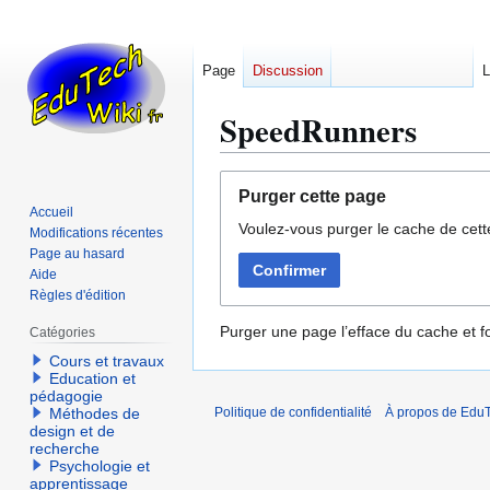
Page
Discussion
L
SpeedRunners
Aller
Aller
Purger cette page
à
à
Accueil
Voulez-vous purger le cache de cett
la
la
Modifications récentes
navigation
recherche
Page au hasard
Confirmer
Aide
Règles d'édition
Purger une page l’efface du cache et fo
Catégories
Cours et travaux
Education et
pédagogie
Méthodes de
Politique de confidentialité
À propos de EduT
design et de
recherche
Psychologie et
apprentissage