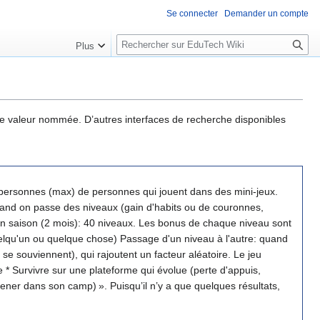
Se connecter
Demander un compte
R
Plus
e
c
h
e
r
une valeur nommée. D’autres interfaces de recherche disponibles
c
h
e
r
e personnes (max) de personnes qui jouent dans des mini-jeux.
and on passe des niveaux (gain d'habits ou de couronnes,
en saison (2 mois): 40 niveaux. Les bonus de chaque niveau sont
il n’y a que quelques résultats,