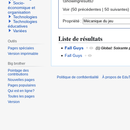
⧼showingresults⧽
Socio-
économique et
Voir (
50 précédentes
|
50 suivantes
)
organisation
Technologies
Propriété :
Technologies
éducatives
Variées
Liste de résultats
Outils
Fall Guys
+
(1) Global: Soixante
Pages spéciales
Version imprimable
Fall Guys
+
Big brother
Pointage des
contributions
Politique de confidentialité
À propos de EduT
Nouvelles pages
Pages populaires
Qui est en ligne?
Toutes les pages
Version