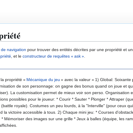
priété
e de navigation
pour trouver des entités décrites par une propriété et 
priété
, et le
constructeur de requêtes « ask »
.
 la propriété «
Mécanique du jeu
» avec la valeur « 1) Global: Soixant
omisation de son personnage: on gagne des bonus quand on joue et qu
ser). La customisation permet de mieux voir son perso. Organisation 
ennent), qui rajoutent un facteur aléatoire. Le jeu
Courses d'obstacle * Survivre sur une plateforme qui évolue (perte d'appuis,
er des images sur une grille * Jeux à balles (équipe, les ramener dans son camp) ». Puisqu’
ffichées.