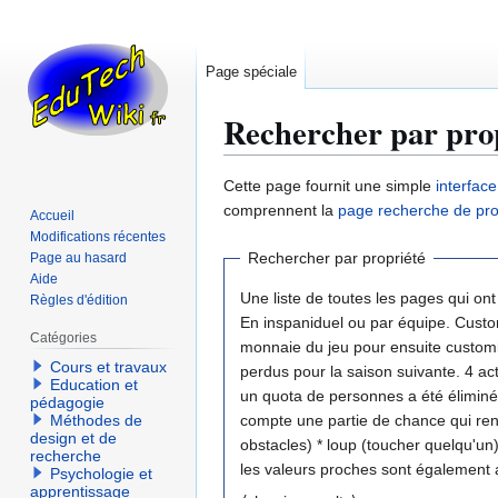
Page spéciale
Rechercher par pro
Aller
Aller
Cette page fournit une simple
interfac
à
à
comprennent la
page recherche de pro
Accueil
la
la
Modifications récentes
navigation
recherche
Rechercher par propriété
Page au hasard
Aide
Une liste de toutes les pages qui ont
Règles d'édition
En inspaniduel ou par équipe. Cust
Catégories
monnaie du jeu pour ensuite customi
Cours et travaux
perdus pour la saison suivante. 4 actions possibles pour le joueur: * Courir * Sauter * Plonger * Attraper (quelqu'un ou quelque chose) Passage d'un niveau à l'autre: quand
Education et
un quota de personnes a été éliminé (battle royale). Costumes un peu lourds, à la "Interville" (pour ceux qui se souvi
pédagogie
Méthodes de
compte une partie de chance qui rend la victoire accessible à tous. 2) Chaque mini jeu: * 
design et de
obstacles) * loup (toucher quelqu'un) * Mémoris
recherche
les valeurs proches sont également a
Psychologie et
apprentissage