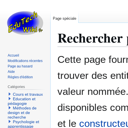
Page spéciale
Rechercher 
Aller
Aller
Accueil
Cette page four
à
à
Modifications récentes
Page au hasard
la
la
Aide
trouver des enti
navigation
recherche
Règles d'édition
Catégories
valeur nommée. 
Cours et travaux
Education et
pédagogie
disponibles co
Méthodes de
design et de
recherche
et le
constructe
Psychologie et
apprentissage