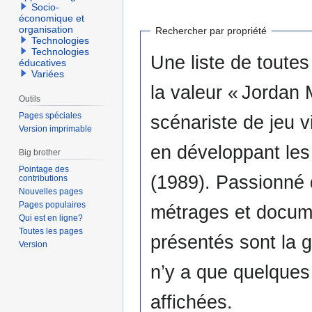
Socio-
économique et
organisation
Rechercher par propriété
Technologies
Technologies
Une liste de toutes
éducatives
Variées
la valeur « Jordan
Outils
Pages spéciales
scénariste de jeu v
Version imprimable
en développant les 
Big brother
Pointage des
(1989). Passionné d
contributions
Nouvelles pages
Pages populaires
métrages et documentaires. Les points commun
Qui est en ligne?
Toutes les pages
présentés sont la gest
Version
n’y a que quelques
affichées.