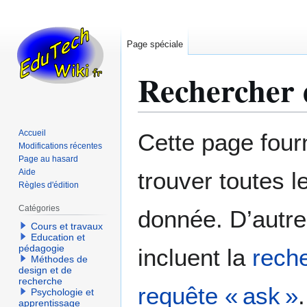
Page spéciale
Rechercher d
Aller
Aller
Accueil
Cette page fourn
à
à
Modifications récentes
Page au hasard
la
la
Aide
trouver toutes l
navigation
recherche
Règles d'édition
Catégories
donnée. D’autre
Cours et travaux
Education et
pédagogie
incluent la
reche
Méthodes de
design et de
recherche
requête « ask »
.
Psychologie et
apprentissage