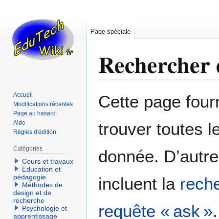
Page spéciale
Rechercher d
Aller
Aller
Accueil
Cette page fourn
à
à
Modifications récentes
Page au hasard
la
la
Aide
trouver toutes l
navigation
recherche
Règles d'édition
Catégories
donnée. D’autre
Cours et travaux
Education et
pédagogie
incluent la
reche
Méthodes de
design et de
recherche
requête « ask »
.
Psychologie et
apprentissage