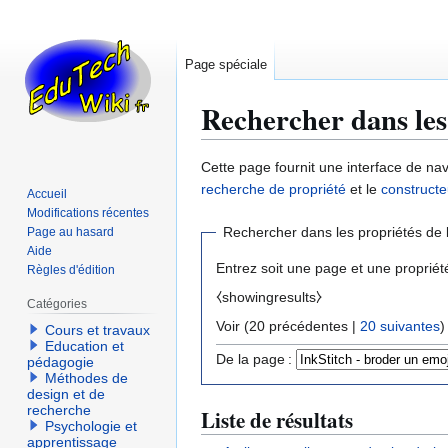
Page spéciale
Rechercher dans les
Aller
Aller
Cette page fournit une interface de nav
à
à
recherche de propriété
et le
constructe
Accueil
la
la
Modifications récentes
navigation
recherche
Rechercher dans les propriétés de 
Page au hasard
Aide
Entrez soit une page et une propriét
Règles d'édition
⧼showingresults⧽
Catégories
Voir (
20 précédentes
|
20 suivantes
)
Cours et travaux
Education et
De la page :
pédagogie
Méthodes de
design et de
recherche
Liste de résultats
Psychologie et
apprentissage