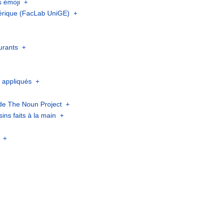
s émoji
+
umérique (FacLab UniGE)
+
urants
+
s appliqués
+
 de The Noun Project
+
sins faits à la main
+
+
+