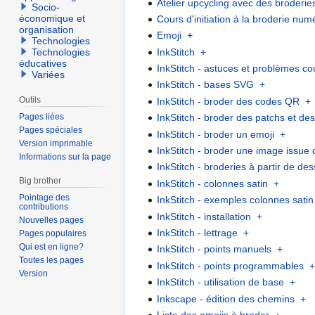
Atelier upcycling avec des broderie
Socio-
économique et
Cours d'initiation à la broderie n
organisation
Emoji
+
Technologies
InkStitch
+
Technologies
éducatives
InkStitch - astuces et problèmes co
Variées
InkStitch - bases SVG
+
Outils
InkStitch - broder des codes QR
+
Pages liées
InkStitch - broder des patchs et de
Pages spéciales
InkStitch - broder un emoji
+
Version imprimable
InkStitch - broder une image issue
Informations sur la page
InkStitch - broderies à partir de des
Big brother
InkStitch - colonnes satin
+
Pointage des
InkStitch - exemples colonnes satin
contributions
InkStitch - installation
+
Nouvelles pages
InkStitch - lettrage
+
Pages populaires
Qui est en ligne?
InkStitch - points manuels
+
Toutes les pages
InkStitch - points programmables
Version
InkStitch - utilisation de base
+
Inkscape - édition des chemins
+
Liste des emojis à broder
+