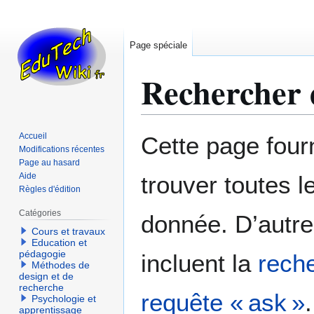
Page spéciale
Rechercher d
Aller
Aller
Accueil
Cette page fourn
à
à
Modifications récentes
Page au hasard
la
la
Aide
trouver toutes l
navigation
recherche
Règles d'édition
Catégories
donnée. D’autre
Cours et travaux
Education et
pédagogie
incluent la
reche
Méthodes de
design et de
recherche
requête « ask »
.
Psychologie et
apprentissage