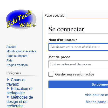
Page spéciale
Se connecter
Nom d’utilisateur
Aller
Aller
à
à
Accueil
la
la
Modifications récentes
navigation
recherche
Page au hasard
Mot de passe
Aide
Règles d'édition
Catégories
Garder ma session active
Cours et
travaux
Se connec
Education et
pédagogie
Aide pour se c
Méthodes de
design et de
Mot de passe 
recherche