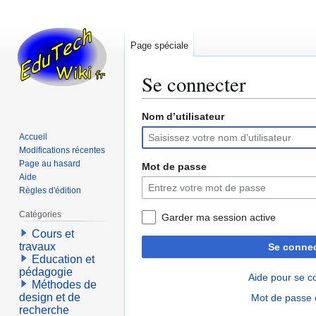
Page spéciale
Se connecter
Nom d’utilisateur
Aller
Aller
à
à
Accueil
la
la
Modifications récentes
navigation
recherche
Page au hasard
Mot de passe
Aide
Règles d'édition
Catégories
Garder ma session active
Cours et
travaux
Se connec
Education et
pédagogie
Aide pour se c
Méthodes de
design et de
Mot de passe 
recherche