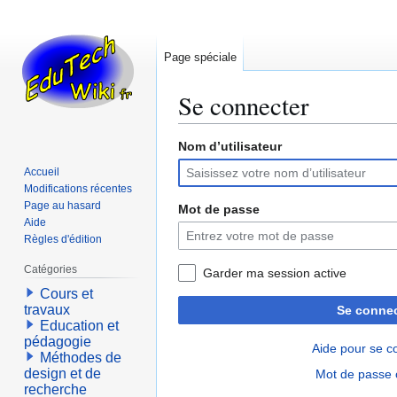
Page spéciale
Se connecter
Nom d’utilisateur
Aller
Aller
à
à
Accueil
la
la
Modifications récentes
navigation
recherche
Page au hasard
Mot de passe
Aide
Règles d'édition
Catégories
Garder ma session active
Cours et
travaux
Se connec
Education et
pédagogie
Aide pour se c
Méthodes de
design et de
Mot de passe 
recherche