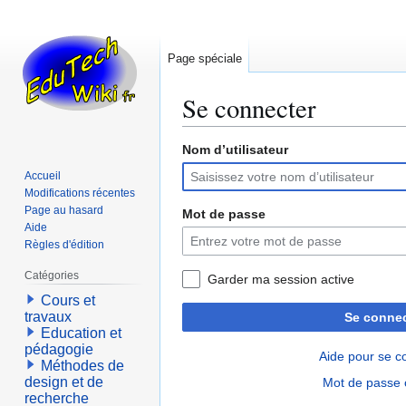
Page spéciale
Se connecter
Nom d’utilisateur
Aller
Aller
à
à
Accueil
la
la
Modifications récentes
navigation
recherche
Page au hasard
Mot de passe
Aide
Règles d'édition
Catégories
Garder ma session active
Cours et
travaux
Se connec
Education et
pédagogie
Aide pour se c
Méthodes de
design et de
Mot de passe 
recherche