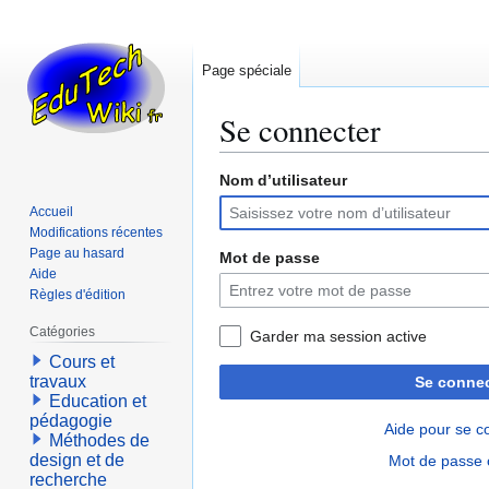
Page spéciale
Se connecter
Nom d’utilisateur
Aller
Aller
à
à
Accueil
la
la
Modifications récentes
navigation
recherche
Page au hasard
Mot de passe
Aide
Règles d'édition
Catégories
Garder ma session active
Cours et
travaux
Se connec
Education et
pédagogie
Aide pour se c
Méthodes de
design et de
Mot de passe 
recherche