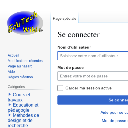
Page spéciale
Se connecter
Nom d’utilisateur
Aller
Aller
à
à
Accueil
la
la
Modifications récentes
navigation
recherche
Page au hasard
Mot de passe
Aide
Règles d'édition
Catégories
Garder ma session active
Cours et
travaux
Se connec
Education et
pédagogie
Aide pour se c
Méthodes de
design et de
Mot de passe 
recherche