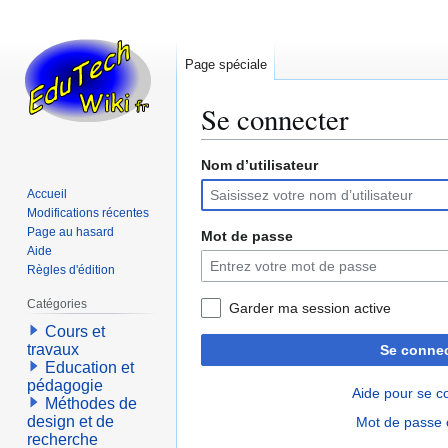
Page spéciale
Se connecter
Nom d’utilisateur
Aller
Aller
à
à
Accueil
la
la
Modifications récentes
navigation
recherche
Page au hasard
Mot de passe
Aide
Règles d'édition
Catégories
Garder ma session active
Cours et
travaux
Se connec
Education et
pédagogie
Aide pour se c
Méthodes de
design et de
Mot de passe 
recherche