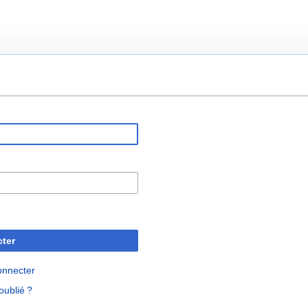
ter
onnecter
oublié ?