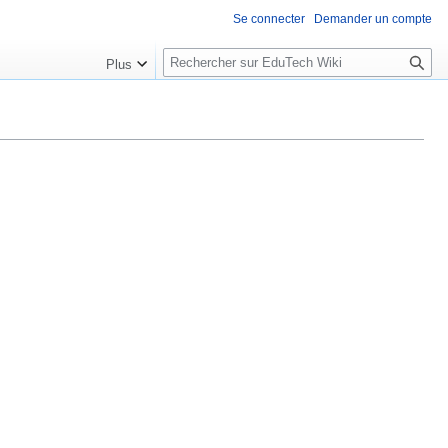
Se connecter
Demander un compte
R
Plus
e
c
h
e
r
c
h
e
r