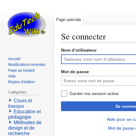
Page spéciale
Se connecter
Nom d’utilisateur
Aller
Aller
à
à
Accueil
la
la
Modifications récentes
navigation
recherche
Page au hasard
Mot de passe
Aide
Règles d'édition
Catégories
Garder ma session active
Cours et
travaux
Se connec
Education et
pédagogie
Aide pour se c
Méthodes de
design et de
Mot de passe 
recherche