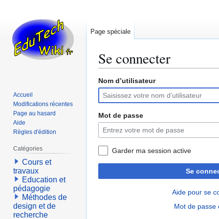
Page spéciale
Se connecter
Nom d’utilisateur
Aller
Aller
à
à
Accueil
la
la
Modifications récentes
navigation
recherche
Page au hasard
Mot de passe
Aide
Règles d'édition
Catégories
Garder ma session active
Cours et
travaux
Se connec
Education et
pédagogie
Aide pour se c
Méthodes de
design et de
Mot de passe 
recherche