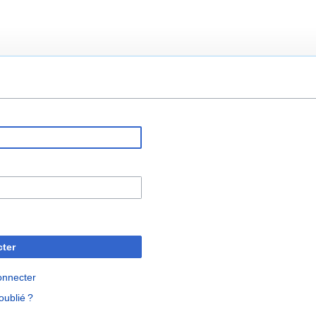
ter
onnecter
oublié ?