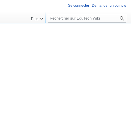
Se connecter
Demander un compte
R
Plus
e
c
h
e
r
c
h
e
r