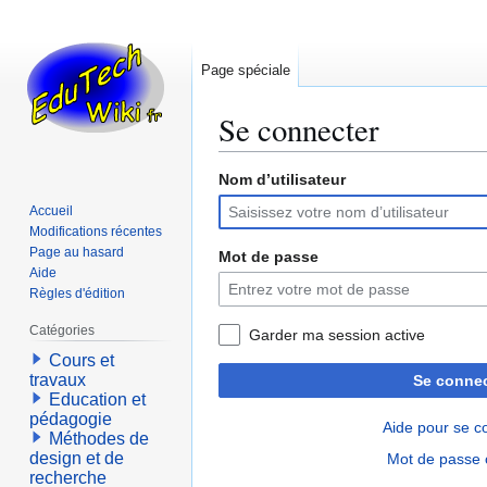
Page spéciale
Se connecter
Nom d’utilisateur
Aller
Aller
à
à
Accueil
la
la
Modifications récentes
navigation
recherche
Page au hasard
Mot de passe
Aide
Règles d'édition
Catégories
Garder ma session active
Cours et
travaux
Se connec
Education et
pédagogie
Aide pour se c
Méthodes de
design et de
Mot de passe 
recherche