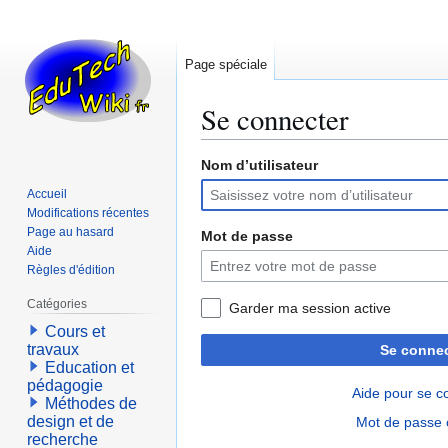
Page spéciale
Se connecter
Nom d’utilisateur
Aller
Aller
à
à
Accueil
la
la
Modifications récentes
navigation
recherche
Page au hasard
Mot de passe
Aide
Règles d'édition
Catégories
Garder ma session active
Cours et
travaux
Se connec
Education et
pédagogie
Aide pour se c
Méthodes de
design et de
Mot de passe 
recherche