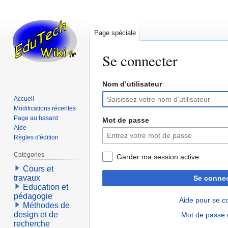
Page spéciale
Se connecter
Nom d’utilisateur
Aller
Aller
à
à
Accueil
la
la
Modifications récentes
navigation
recherche
Page au hasard
Mot de passe
Aide
Règles d'édition
Catégories
Garder ma session active
Cours et
travaux
Se connec
Education et
pédagogie
Aide pour se c
Méthodes de
design et de
Mot de passe 
recherche